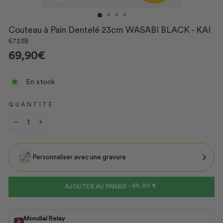
FERMER
(ESC)
Couteau à Pain Dentelé 23cm WASABI BLACK - KAI
6723B
Prix
69,90€
En stock
QUANTITÉ
−
+
Personnaliser avec une gravure
PRIX
-
69,90 €
AJOUTER AU PANIER
Mondial Relay