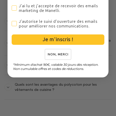
Questions fréquentes
J'ai lu et j'accepte de recevoir des emails marketing
J'ai lu et j'accepte de recevoir des emails
marketing de Manelli.
J'autorise le suivi d'ouverture des emails pour améli
J'autorise le suivi d'ouverture des emails
D’où proviennent vos tissus ?
pour améliorer nos communications.
Je m'inscris !
Comment laver des vêtements de cuisine composés de
65 % polyester et 35 % coton ?
NON, MERCI
*Minimum d'achat 90€, valable 30 jours dès réception.
D’où sont expédiées vos commandes ?
Non cumulable offres et codes de réductions.
Quels sont les avantages du polycoton pour les
vêtements de cuisine ?