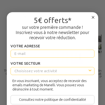
Nos clients aiment aussi...
5€ offerts*
sur votre première commande !
Inscrivez-vous à notre newsletter pour
recevoir votre réduction.
VOTRE ADRESSE
NOUVEAU
NOUVEAU
VOTRE SECTEUR
Thermomètre à Sonde de
Sac Couteaux
Mandoline 
Cuisine -40°/+240°C - DE
Professionnel Boucher
Réglable
BUYER
Authentique (6 Couteaux +
PR
1 Fusil) avec Sac Tablier -
En vous inscrivant, vous acceptez de recevoir des
45,90€
22
PRADEL
emails marketing de Manelli. Vous pouvez vous
49,50€
désinscrire à tout moment.
Consultez notre politique de confidentialité