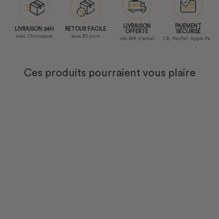
LIVRAISON
PAIEMENT
LIVRAISON 24H
RETOUR FACILE
OFFERTE
SÉCURISÉ
avec Chronopost
sous 30 jours
dès 59€ d'achat
CB, PayPal, Apple Pay
Ces produits pourraient vous plaire
Gravure Offerte
Couteau à Pain Dentelé 23cm
WASABI BLACK - KAI
69,90€