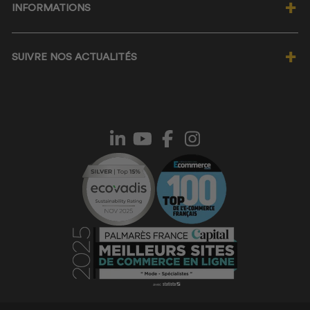
INFORMATIONS
Notre politique RSE
Nos labels éco-responsables
Programme de fidélité ★
Nos valeurs
SUIVRE NOS ACTUALITÉS
Wishlist ♡
Magasin Manelli Nice
Foire Aux Questions
Magasin Manelli Paris
JE M'INSCRIS À LA NEWSLETTER
Informations livraison
Demander un devis Manelli
Suivi de commande
Devenir partenaire Manelli
Procédure de retour
Ils nous font confiance
Conditions Générales de Vente
Code promo Manelli
Politique de confidentialité
Le blog
Mentions légales
Vêtements personnalisés
Choisir sa taille de vêtements
Contacter le SAV
Normes chaussures de sécurité
Avis clients Manelli
Mandats administratifs
Nos guides d'achat
Exercer mon droit à la rétractation