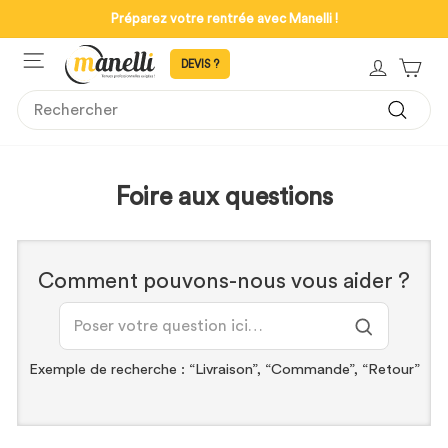
Passer
Livraison offerte à domicile dès 79€ d'achats !
au
Mettre
contenu
NAVIGATION
en
SE CON
PAN
pause
le
SEARCH
diaporama
Recher
Foire aux questions
Comment pouvons-nous vous aider ?
Exemple de recherche : “Livraison”, “Commande”, “Retour”