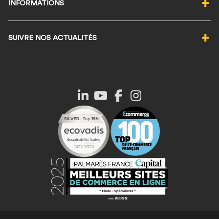
INFORMATIONS
Notre politique RSE
Nos labels éco-responsables
Programme de fidélité ★
Nos valeurs
SUIVRE NOS ACTUALITÉS
Wishlist ♡
Magasin Manelli Nice
Foire Aux Questions
Magasin Manelli Paris
JE M'INSCRIS À LA NEWSLETTER
Informations livraison
Demander un devis Manelli
Suivi de commande
Devenir partenaire Manelli
Procédure de retour
Ils nous font confiance
Conditions Générales de Vente
Code promo Manelli
Politique de confidentialité
Le blog
Mentions légales
Vêtements personnalisés
Choisir sa taille de vêtements
Contacter le SAV
Normes chaussures de sécurité
Avis clients Manelli
Mandats administratifs
Nos guides d'achat
Exercer mon droit à la rétractation